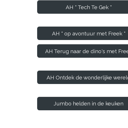
AH " Tech Te Gek "
AH " op avontuur met Freek "
AH Terug naar de dino's met Fre
AH Ontdek de wonderlijke werel
Jumbo helden in de keuken