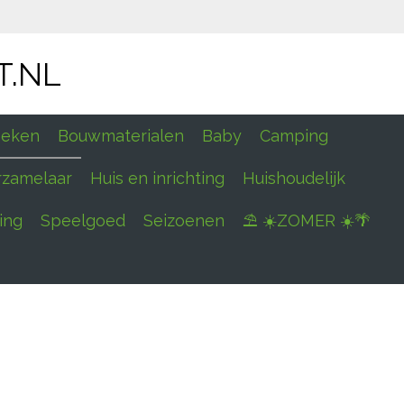
T.NL
eken
Bouwmaterialen
Baby
Camping
rzamelaar
Huis en inrichting
Huishoudelijk
ing
Speelgoed
Seizoenen
⛱ ☀️ZOMER ☀️🌴