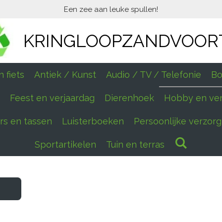
Een zee aan leuke spullen!
KRINGLOOPZANDVOOR
 fiets
Antiek / Kunst
Audio / TV / Telefonie
Bo
Feest en verjaardag
Dierenhoek
Hobby en ve
ers en tassen
Luisterboeken
Persoonlijke verzorg
Sportartikelen
Tuin en terras