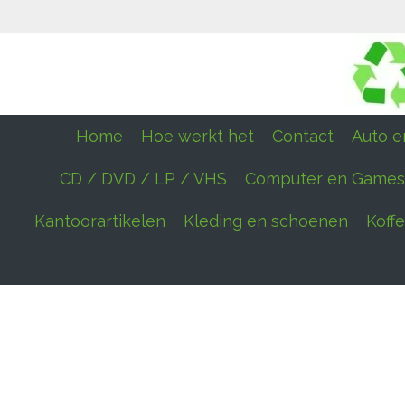
Ga
direct
naar
de
hoofdinhoud
Home
Hoe werkt het
Contact
Auto en
CD / DVD / LP / VHS
Computer en Games
Kantoorartikelen
Kleding en schoenen
Koff