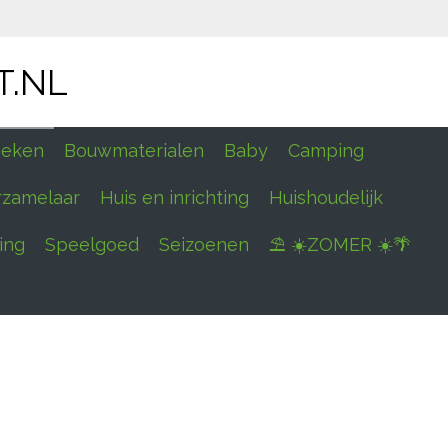
T.NL
eken
Bouwmaterialen
Baby
Camping
rzamelaar
Huis en inrichting
Huishoudelijk
ing
Speelgoed
Seizoenen
⛱ ☀️ZOMER ☀️🌴