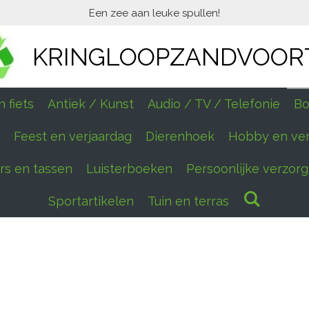
Een zee aan leuke spullen!
KRINGLOOPZANDVOOR
 fiets
Antiek / Kunst
Audio / TV / Telefonie
Bo
Feest en verjaardag
Dierenhoek
Hobby en ve
ers en tassen
Luisterboeken
Persoonlijke verzorg
Sportartikelen
Tuin en terras