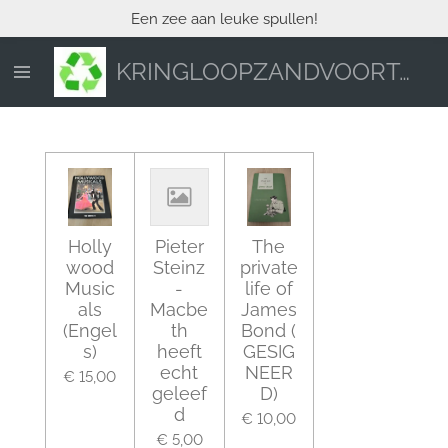
Een zee aan leuke spullen!
Ga
direct
naar
KRINGLOOPZANDVOORT.NL
de
hoofdinhoud
Holly
Pieter
The
wood
Steinz
private
Music
-
life of
als
Macbe
James
(Engel
th
Bond (
s)
heeft
GESIG
echt
NEER
€ 15,00
geleef
D)
d
€ 10,00
€ 5,00